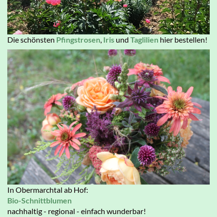
Die schönsten
Pfingstrosen
,
Iris
und
Taglilien
hier bestellen!
In Obermarchtal ab Hof:
Bio-Schnittblumen
nachhaltig - regional - einfach wunderbar!