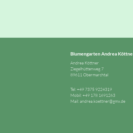
Blumengarten Andrea Köttne
Andrea Köttner
Ziegelhüttenweg 7
89611 Obermarchtal
Tel: +49 7375 9224319
Mobil: +49 178 1691263
Mail:
andrea.koettner@gmx.de