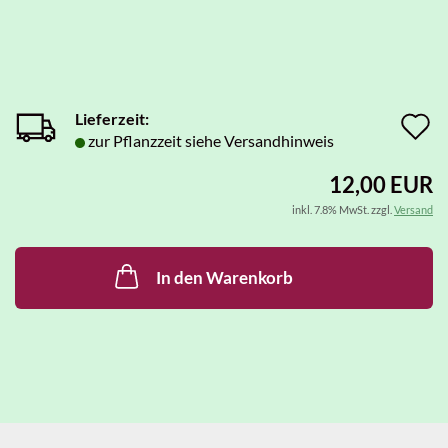
Lieferzeit:
A
zur Pflanzzeit siehe Versandhinweis
d
12,00 EUR
M
inkl. 7.8% MwSt. zzgl.
Versand
In den Warenkorb