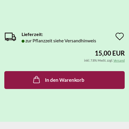
Lieferzeit:
A
zur Pflanzzeit siehe Versandhinweis
d
15,00 EUR
M
inkl. 7.8% MwSt. zzgl.
Versand
In den Warenkorb